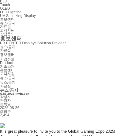
BLU
Touch
OLED
LED Lighting
UV Sanitizing Display
홍보센터
뉴스/공지
자료실
고객지원
상담문의
홍보센터
PR CENTER
Displays Solution Provider
뉴스/공지
자료실
홍보센터
기업정보
Product
기술소개
홍보센터
고객지원
뉴스/공지
뉴스/공지
자료실
뉴스/공지
G2E 2025 Invitation
작성자
관리자
등록일
2025-08-26
조회수
2,494
It is great pleasure to invite you to the Global Gaming Expo 2025!