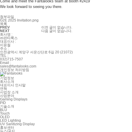
Come and meet the Fantalooks team at booth #2419
We look forward to seeing you there.
첨부파일
G2E 2025 Invitation.png
목록
PREV
이전 글이 없습니다.
NEXT
다음 글이 없습니다.
회사명 :
㈜판타룩스
대표이사 :
이윤철
주소 :
인천광역시 계양구 서운산단로 6길 20 (21072)
TEL :
032)715-7507
Email :
sales@fantalooks.com
개인정보 처리방침
기업정보
회사소개
대표이사 인사말
연혁
사업장 소개
사업분야
Gaming Displays
PID
기술소개
BLU
Touch
OLED
LED Lighting
UV Sanitizing Display
홍보센터
뉴스/공지